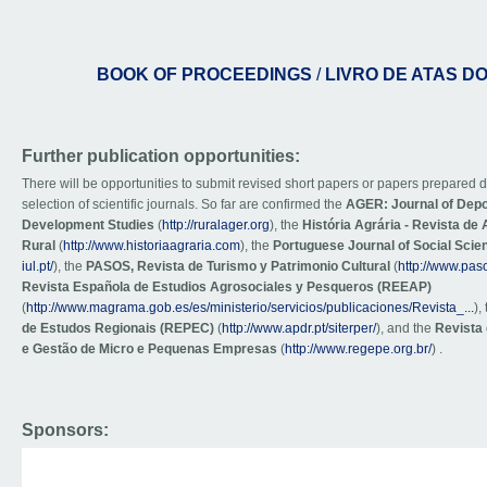
BOOK OF PROCEEDINGS
/
LIVRO DE ATAS DO
Further publication opportunities:
There will be opportunities to submit revised short papers or papers prepared d
selection of scientific journals. So far are confirmed the
AGER: Journal of Depo
Development Studies
(
http://ruralager.org
), the
História Agrária - Revista de 
Rural
(
http://www.historiaagraria.com
), the
Portuguese Journal of Social Sci
iul.pt/
), the
PASOS, Revista de Turismo y Patrimonio Cultural
(
http://www.pas
Revista Española de Estudios Agrosociales y Pesqueros (REEAP)
(
http://www.magrama.gob.es/es/ministerio/servicios/publicaciones/Revista_...
),
de Estudos Regionais (REPEC)
(
http://www.apdr.pt/siterper/
), and the
Revista
e Gestão de Micro e Pequenas Empresas
(
http://www.regepe.org.br/
) .
Sponsors: